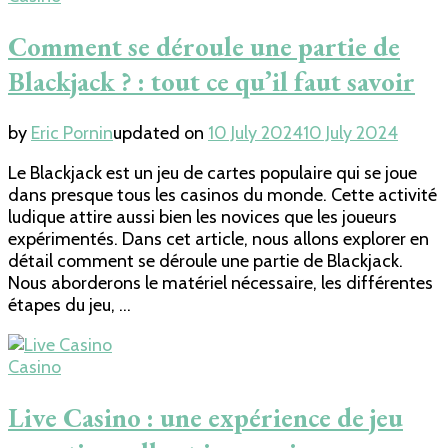
Comment se déroule une partie de
Blackjack ? : tout ce qu’il faut savoir
by
Eric Pornin
updated on
10 July 2024
10 July 2024
Le Blackjack est un jeu de cartes populaire qui se joue
dans presque tous les casinos du monde. Cette activité
ludique attire aussi bien les novices que les joueurs
expérimentés. Dans cet article, nous allons explorer en
détail comment se déroule une partie de Blackjack.
Nous aborderons le matériel nécessaire, les différentes
étapes du jeu, …
Casino
Live Casino : une expérience de jeu