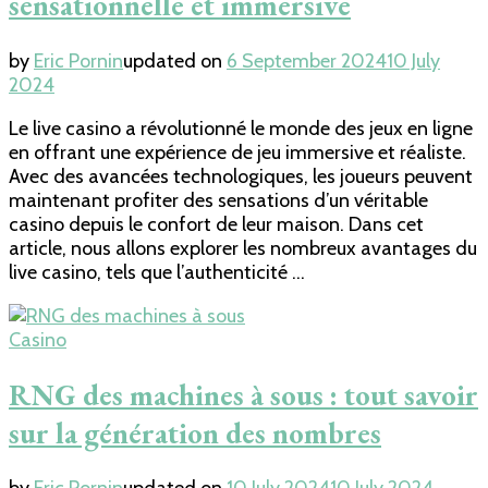
sensationnelle et immersive
by
Eric Pornin
updated on
6 September 2024
10 July
2024
Le live casino a révolutionné le monde des jeux en ligne
en offrant une expérience de jeu immersive et réaliste.
Avec des avancées technologiques, les joueurs peuvent
maintenant profiter des sensations d’un véritable
casino depuis le confort de leur maison. Dans cet
article, nous allons explorer les nombreux avantages du
live casino, tels que l’authenticité …
Casino
RNG des machines à sous : tout savoir
sur la génération des nombres