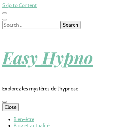
Skip to Content
Search
for:
Easy Hypno
Explorez les mystères de l'hypnose
Close
Bien-être
Blog et actualité